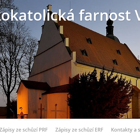
okatolická farnost 
Zápisy ze schůzí PRF
Zápisy ze schůzí ERF
Kontakty a 