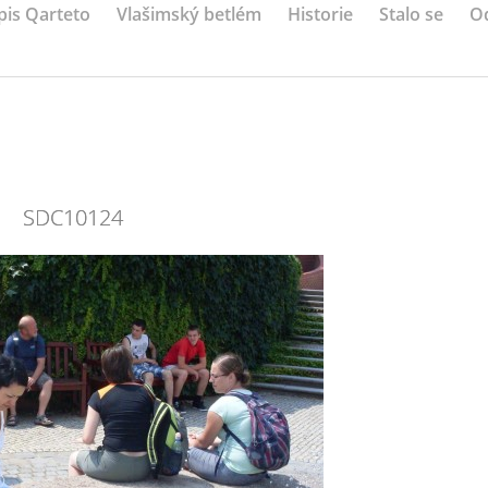
pis Qarteto
Vlašimský betlém
Historie
Stalo se
O
SDC10124