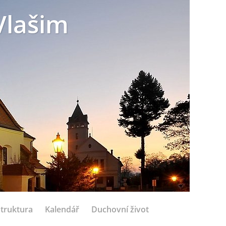
Vlašim
struktura
Kalendář
Duchovní život