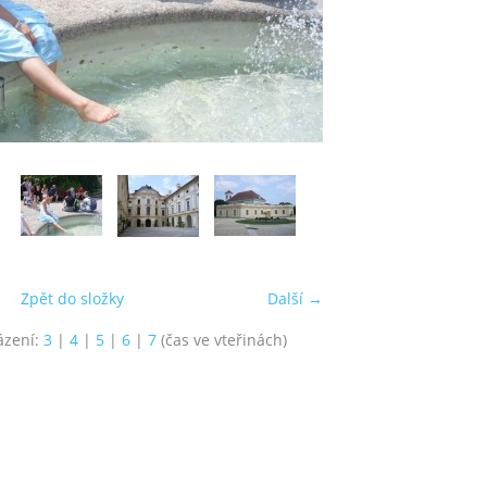
Zpět do složky
Další →
ázení:
3
|
4
|
5
|
6
|
7
(čas ve vteřinách)