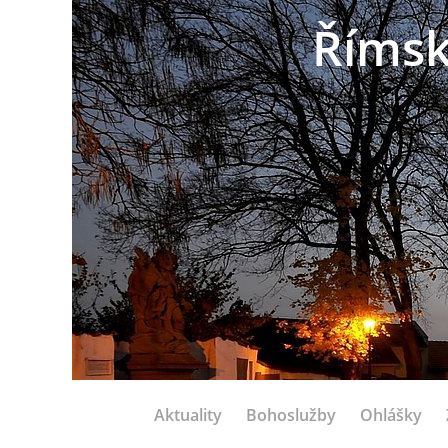
Římsk
Aktuality
Bohoslužby
Ohlášky