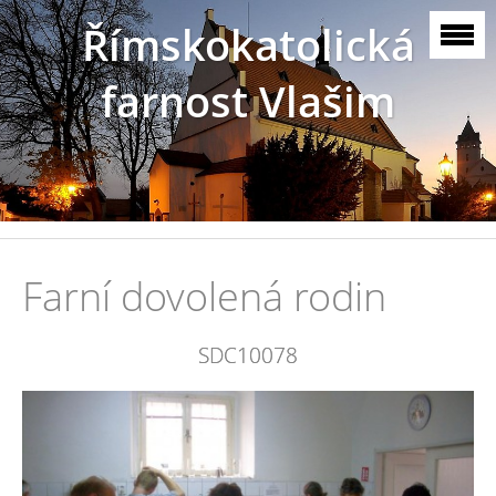
Římskokatolická
farnost Vlašim
Farní dovolená rodin
SDC10078