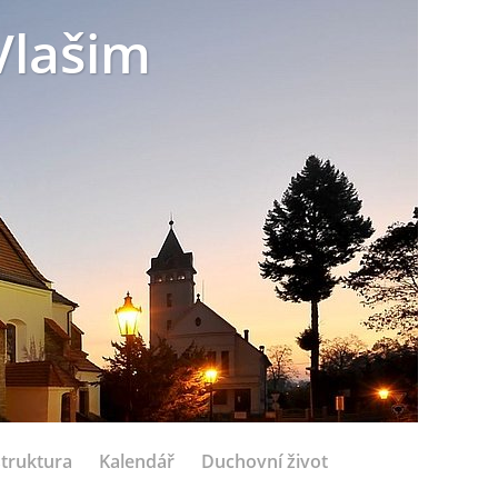
Vlašim
struktura
Kalendář
Duchovní život