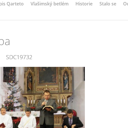
pis Qarteto
Vlašimský betlém
Historie
Stalo se
O
ba
SDC19732