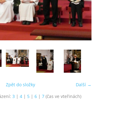
Zpět do složky
Další →
ázení:
3
|
4
|
5
|
6
|
7
(čas ve vteřinách)