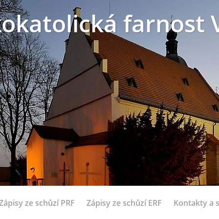
okatolická farnost 
Zápisy ze schůzí PRF
Zápisy ze schůzí ERF
Kontakty a 