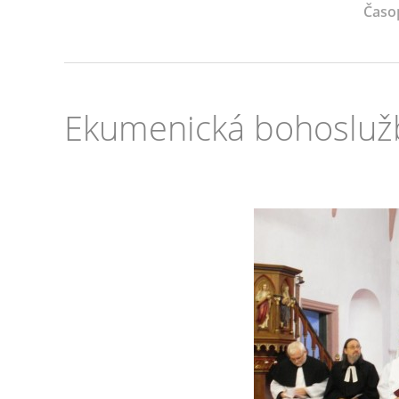
Časo
Ekumenická bohosluž