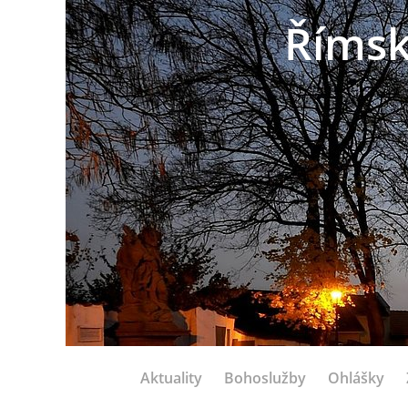
Římsk
Aktuality
Bohoslužby
Ohlášky