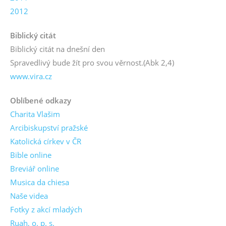
2012
Biblický citát
Biblický citát na dnešní den
Spravedlivý bude žít pro svou věrnost.
(Abk 2,4)
www.vira.cz
Oblíbené odkazy
Charita Vlašim
Arcibiskupství pražské
Katolická církev v ČR
Bible online
Breviář online
Musica da chiesa
Naše videa
Fotky z akcí mladých
Ruah, o. p. s.