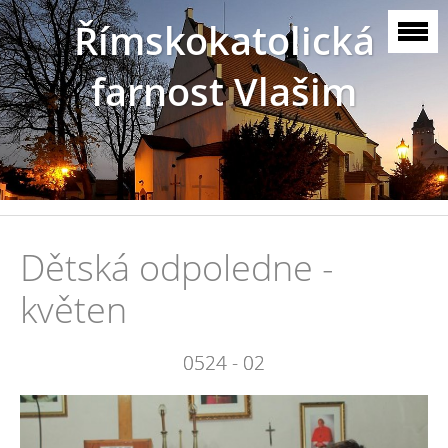
Římskokatolická
farnost Vlašim
Dětská odpoledne -
květen
0524 - 02