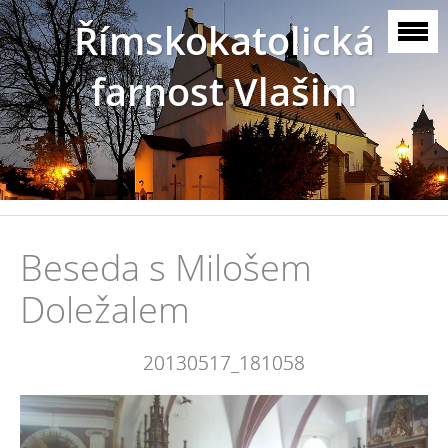
Římskokatolická
farnost Vlašim
Beseda s Milošem
Doležalem
20130517_181058