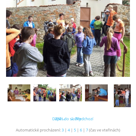
Další →
Zpět do složky
← Předchozí
Automatické procházení:
3
|
4
|
5
|
6
|
7
(čas ve vteřinách)