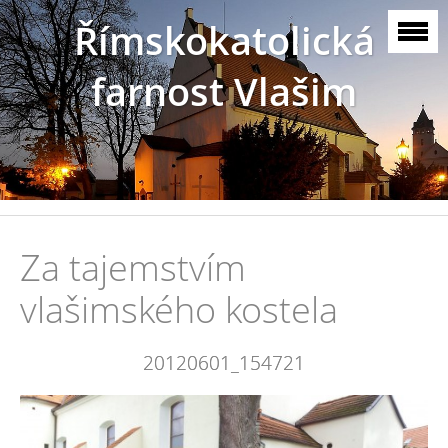
Římskokatolická
farnost Vlašim
Za tajemstvím
vlašimského kostela
20120601_154721