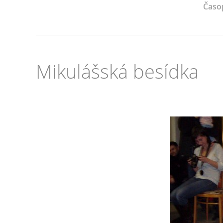
Časo
Mikulášská besídka