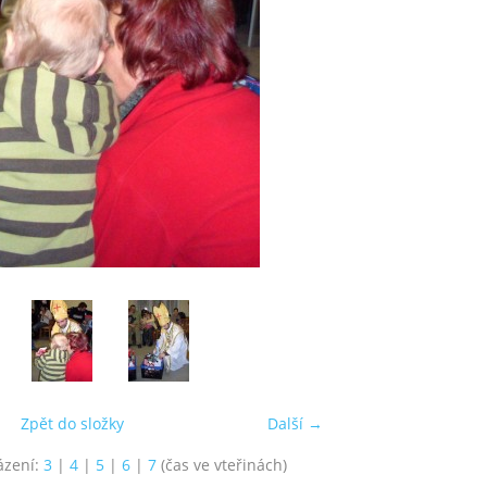
Zpět do složky
Další →
ázení:
3
|
4
|
5
|
6
|
7
(čas ve vteřinách)