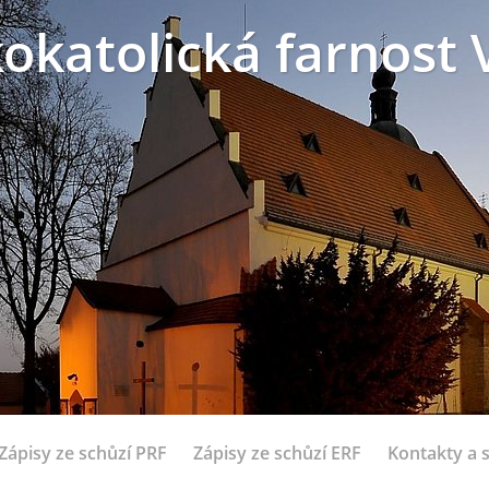
okatolická farnost 
Zápisy ze schůzí PRF
Zápisy ze schůzí ERF
Kontakty a 