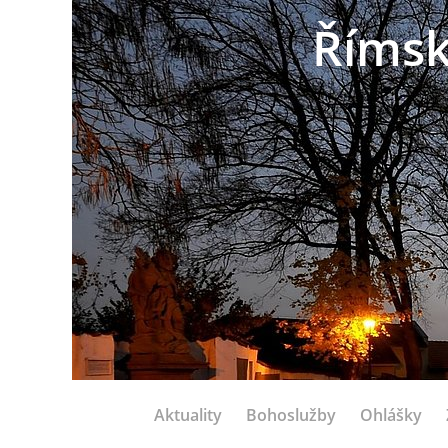
Římsk
Aktuality
Bohoslužby
Ohlášky