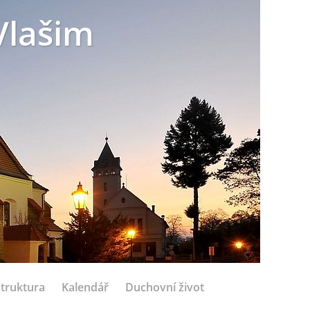
Vlašim
struktura
Kalendář
Duchovní život