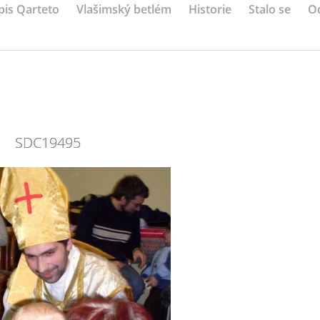
pis Qarteto
Vlašimský betlém
Historie
Stalo se
O
SDC19495