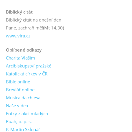
Biblický citát
Biblický citát na dnešní den
Pane, zachraň mě!
(Mt 14,30)
www.vira.cz
Oblíbené odkazy
Charita Vlašim
Arcibiskupství pražské
Katolická církev v ČR
Bible online
Breviář online
Musica da chiesa
Naše videa
Fotky z akcí mladých
Ruah, o. p. s.
P. Martin Sklenář