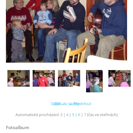
Další →
Zpět do složky
← Předchozí
Automatické procházení:
3
|
4
|
5
|
6
|
7
(čas ve vteřinách)
Fotoalbum