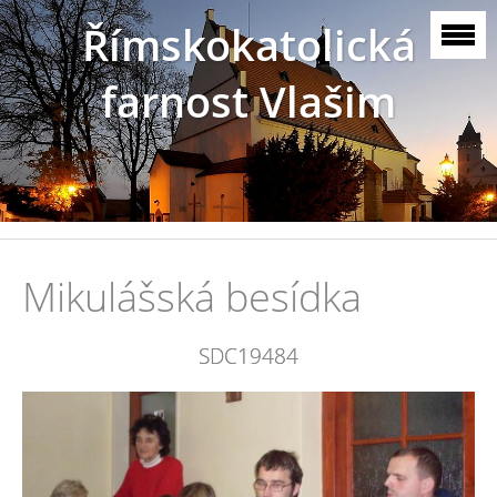
Římskokatolická
farnost Vlašim
Mikulášská besídka
SDC19484