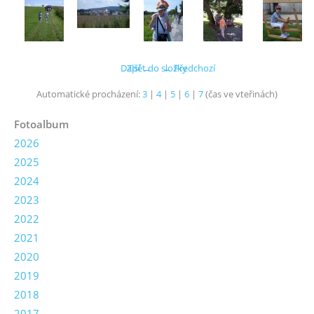
Další →
Zpět do složky
← Předchozí
Automatické procházení:
3
|
4
|
5
|
6
|
7
(čas ve vteřinách)
Fotoalbum
2026
2025
2024
2023
2022
2021
2020
2019
2018
2017