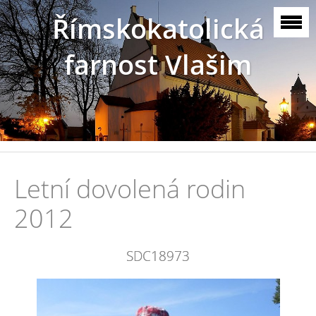
Římskokatolická
farnost Vlašim
Letní dovolená rodin
2012
SDC18973