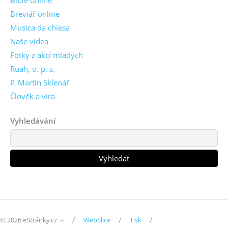
Breviář online
Musica da chiesa
Naše videa
Fotky z akcí mladých
Ruah, o. p. s.
P. Martin Sklenář
Člověk a víra
Vyhledávání
/
/
/
© 2026 eStránky.cz
WebSlice
Tisk