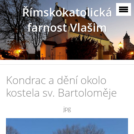
Římskokatolická
farnost Vlašim
Kondrac a dění okolo
kostela sv. Bartoloměje
jpg