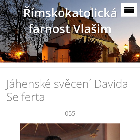
Římskokatolická
farnost Vlašim
Jáhenské svěcení Davida
Seiferta
055