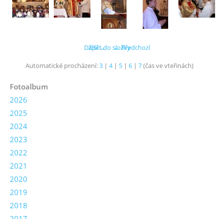
Další →
Zpět do složky
← Předchozí
Automatické procházení:
3
|
4
|
5
|
6
|
7
(čas ve vteřinách)
Fotoalbum
2026
2025
2024
2023
2022
2021
2020
2019
2018
2017