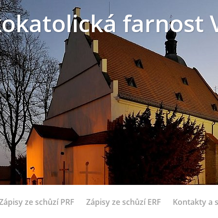
okatolická farnost 
Zápisy ze schůzí PRF
Zápisy ze schůzí ERF
Kontakty a 