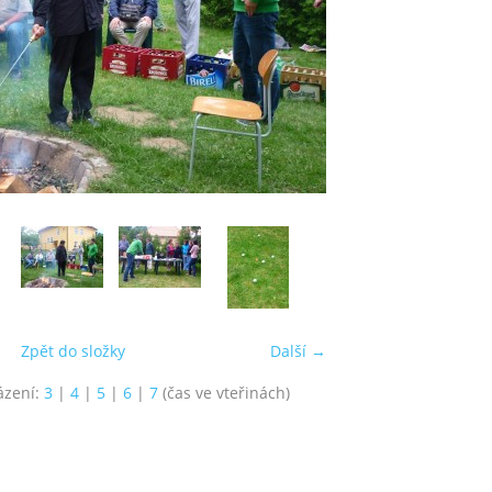
Zpět do složky
Další →
ázení:
3
|
4
|
5
|
6
|
7
(čas ve vteřinách)