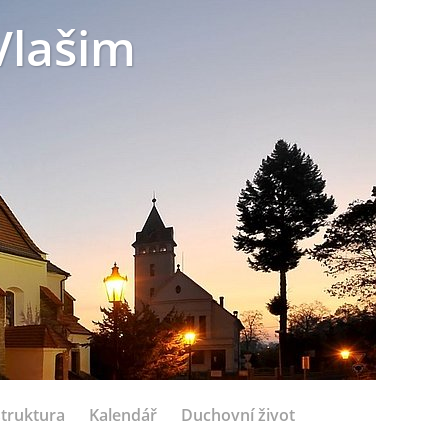
Vlašim
struktura
Kalendář
Duchovní život