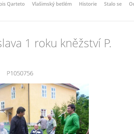
pis Qarteto
Vlašimský betlém
Historie
Stalo se
O
lava 1 roku kněžství P.
P1050756