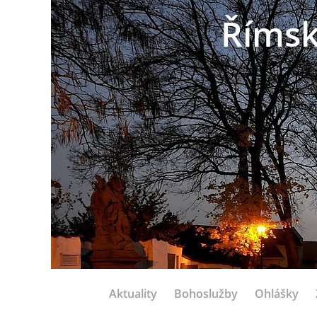
Římsk
Aktuality
Bohoslužby
Ohlášky