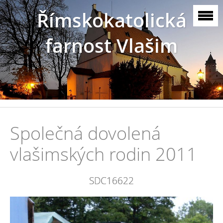
Římskokatolická
farnost Vlašim
Společná dovolená
vlašimských rodin 2011
SDC16622