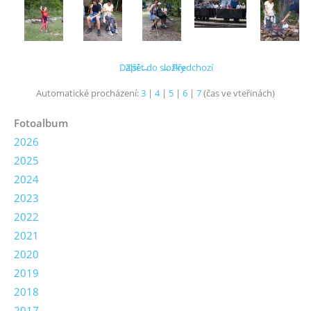
Další →
Zpět do složky
← Předchozí
Automatické procházení:
3
|
4
|
5
|
6
|
7
(čas ve vteřinách)
Fotoalbum
2026
2025
2024
2023
2022
2021
2020
2019
2018
2017