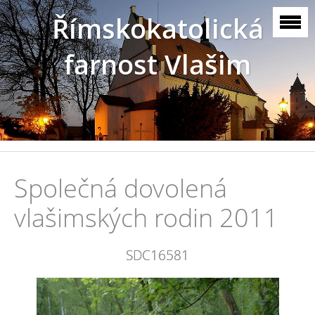
Římskokatolická
farnost Vlašim
Společná dovolená
vlašimských rodin 2011
SDC16581