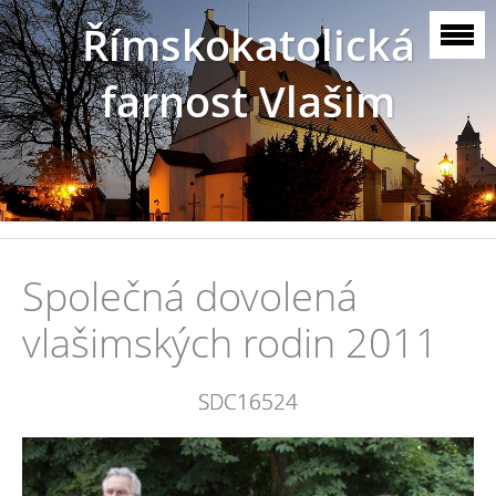
Římskokatolická
farnost Vlašim
Společná dovolená
vlašimských rodin 2011
SDC16524