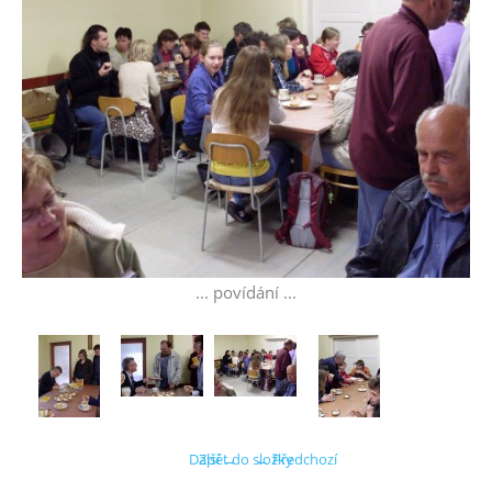
... povídání ...
Další →
Zpět do složky
← Předchozí