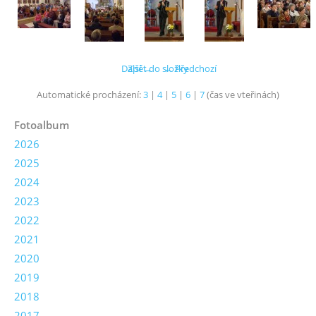
Další →
Zpět do složky
← Předchozí
Automatické procházení:
3
|
4
|
5
|
6
|
7
(čas ve vteřinách)
Fotoalbum
2026
2025
2024
2023
2022
2021
2020
2019
2018
2017