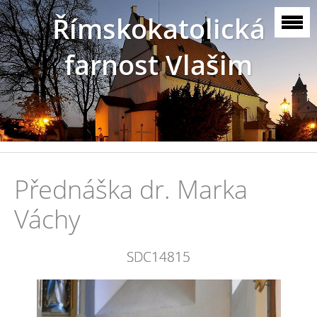
Římskokatolická
farnost Vlašim
Přednáška dr. Marka
Váchy
SDC14815