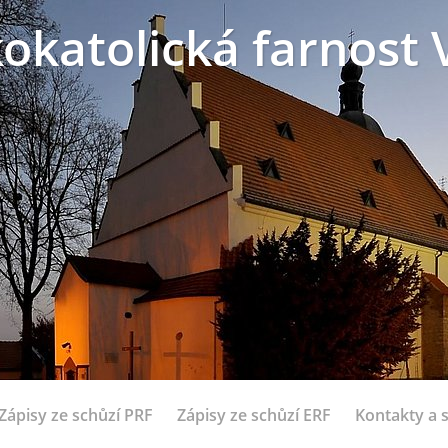
okatolická farnost 
Zápisy ze schůzí PRF
Zápisy ze schůzí ERF
Kontakty a 