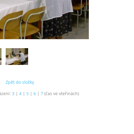
Zpět do složky
ázení:
3
|
4
|
5
|
6
|
7
(čas ve vteřinách)