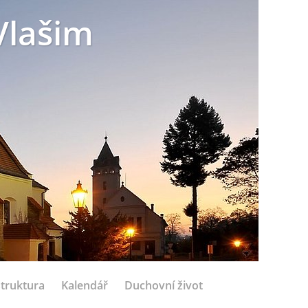
Vlašim
struktura
Kalendář
Duchovní život