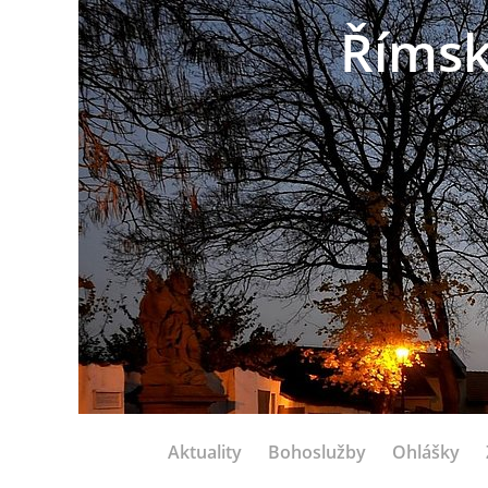
Římsk
Aktuality
Bohoslužby
Ohlášky