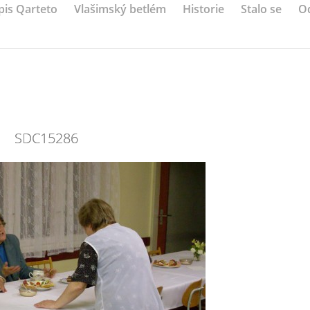
pis Qarteto
Vlašimský betlém
Historie
Stalo se
O
SDC15286