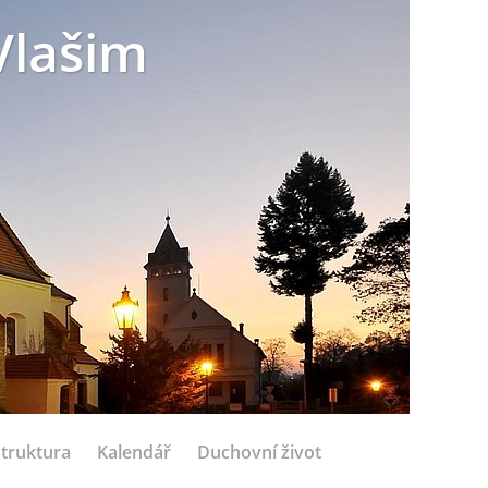
Vlašim
struktura
Kalendář
Duchovní život