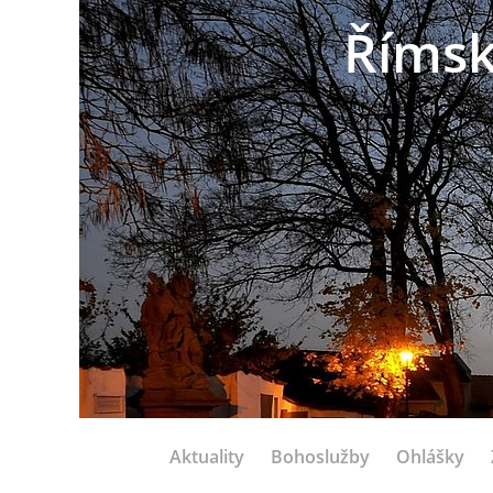
Římsk
Aktuality
Bohoslužby
Ohlášky