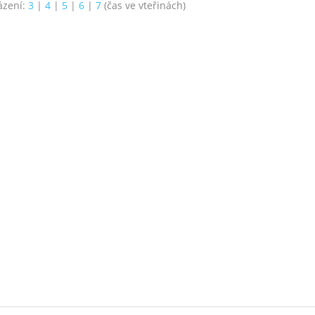
ázení:
3
|
4
|
5
|
6
|
7
(čas ve vteřinách)