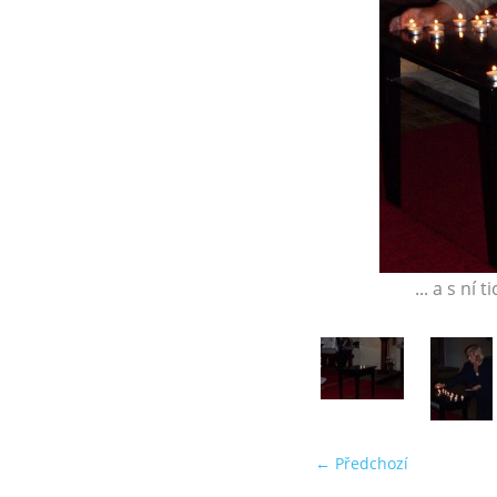
... a s ní
← Předchozí