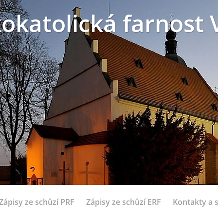
okatolická farnost 
Zápisy ze schůzí PRF
Zápisy ze schůzí ERF
Kontakty a 