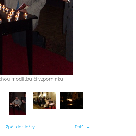
 tichou modlitbu či vzpomínku
Zpět do složky
Další →