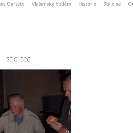
pis Qarteto
Vlašimský betlém
Historie
Stalo se
O
SDC15261