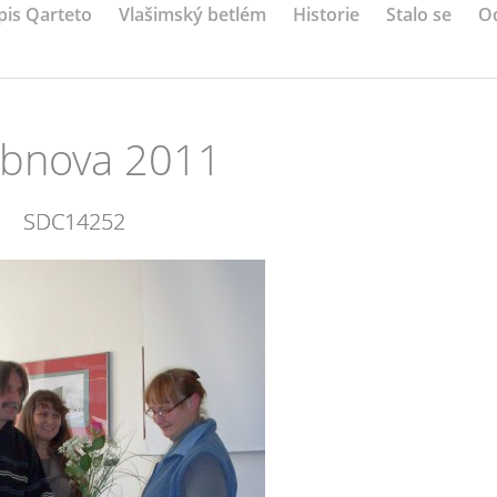
pis Qarteto
Vlašimský betlém
Historie
Stalo se
O
obnova 2011
SDC14252