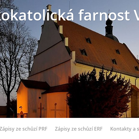
okatolická farnost 
Zápisy ze schůzí PRF
Zápisy ze schůzí ERF
Kontakty a 