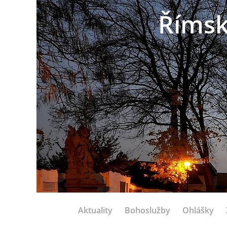
Římsk
Aktuality
Bohoslužby
Ohlášky