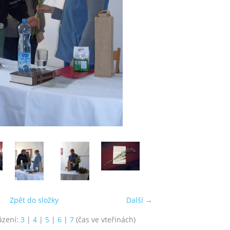
Zpět do složky
Další →
ázení:
3
|
4
|
5
|
6
|
7
(čas ve vteřinách)