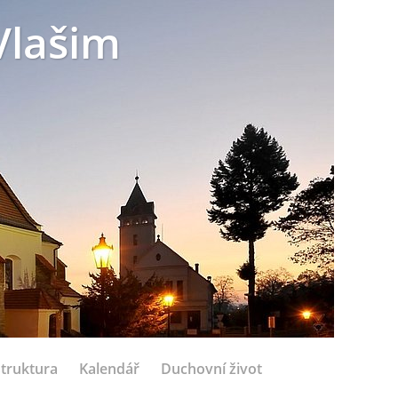
Vlašim
struktura
Kalendář
Duchovní život