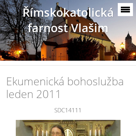
Římskokatolická
farnost Vlašim
Ekumenická bohoslužba
leden 2011
SDC14111