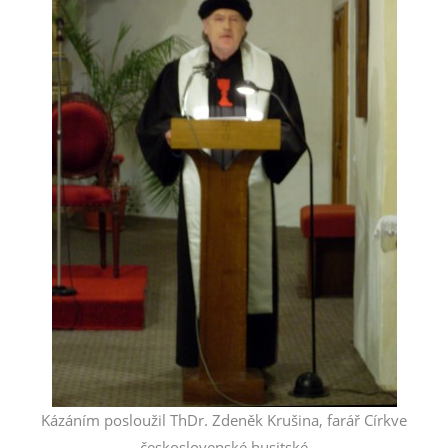
Kázáním posloužil ThDr. Zdeněk Krušina, farář Církve
československé husitské