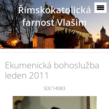
Římskokatolická
farnost Vlašim
Ekumenická bohoslužba
leden 2011
SDC14083