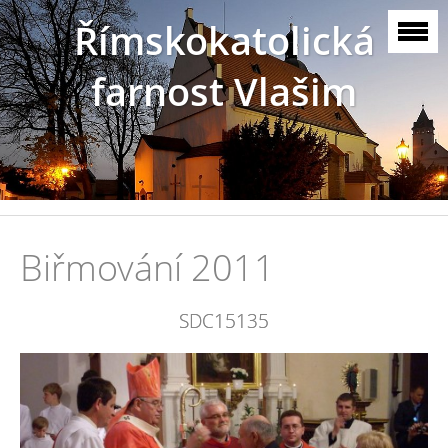
Římskokatolická
farnost Vlašim
Biřmování 2011
SDC15135