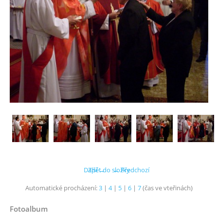
Další →
Zpět do složky
← Předchozí
Automatické procházení:
3
|
4
|
5
|
6
|
7
(čas ve vteřinách)
Fotoalbum