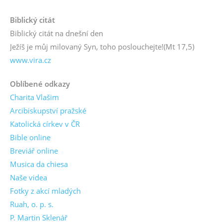
Biblický citát
Biblický citát na dnešní den
Ježíš je můj milovaný Syn, toho poslouchejte!
(Mt 17,5)
www.vira.cz
Oblíbené odkazy
Charita Vlašim
Arcibiskupství pražské
Katolická církev v ČR
Bible online
Breviář online
Musica da chiesa
Naše videa
Fotky z akcí mladých
Ruah, o. p. s.
P. Martin Sklenář