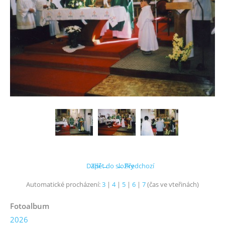
Další →
Zpět do složky
← Předchozí
Automatické procházení:
3
|
4
|
5
|
6
|
7
(čas ve vteřinách)
Fotoalbum
2026