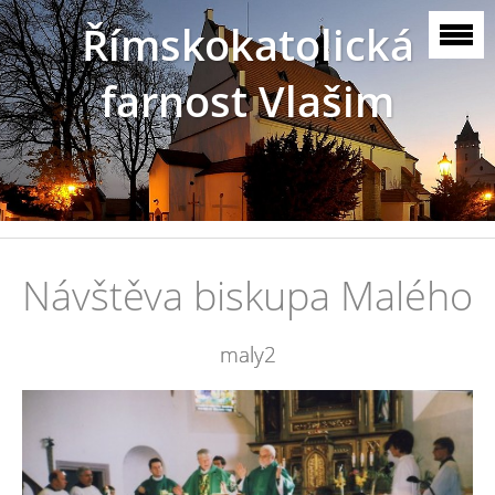
Římskokatolická
farnost Vlašim
Návštěva biskupa Malého
maly2