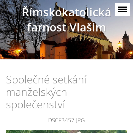
Římskokatolická
farnost Vlašim
Společné setkání
manželských
společenství
DSCF3457.JPG