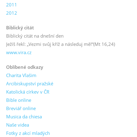
2011
2012
Biblický citát
Biblický citát na dnešní den
Ježíš řekl: „Vezmi svůj kříž a následuj mě!“
(Mt 16,24)
www.vira.cz
Oblíbené odkazy
Charita Vlašim
Arcibiskupství pražské
Katolická církev v ČR
Bible online
Breviář online
Musica da chiesa
Naše videa
Fotky z akcí mladých