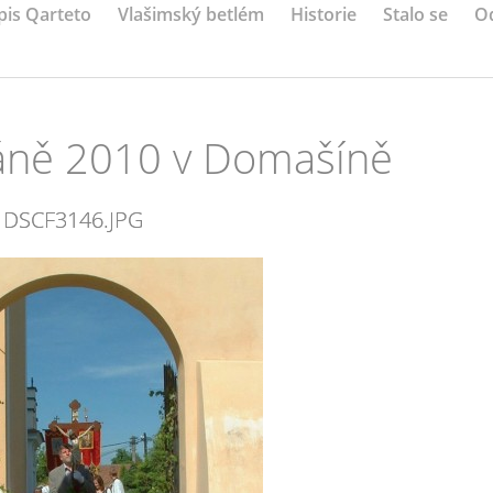
pis Qarteto
Vlašimský betlém
Historie
Stalo se
O
Páně 2010 v Domašíně
DSCF3146.JPG