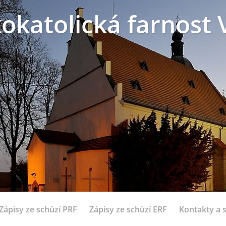
okatolická farnost 
Zápisy ze schůzí PRF
Zápisy ze schůzí ERF
Kontakty a 