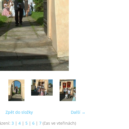
Zpět do složky
Další →
ázení:
3
|
4
|
5
|
6
|
7
(čas ve vteřinách)