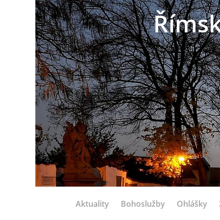
Římsk
Aktuality
Bohoslužby
Ohlášky