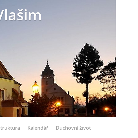
Vlašim
struktura
Kalendář
Duchovní život