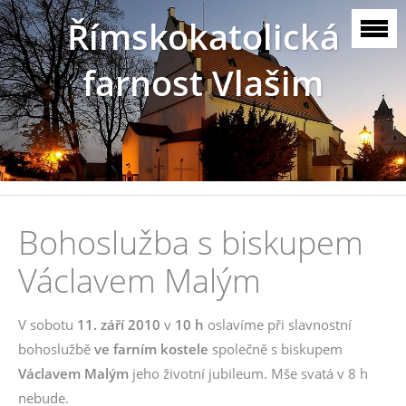
Římskokatolická
farnost Vlašim
Bohoslužba s biskupem
Václavem Malým
V sobotu
11. září 2010
v
10 h
oslavíme při slavnostní
bohoslužbě
ve farním kostele
společně s biskupem
Václavem Malým
jeho životní jubileum. Mše svatá v 8 h
nebude.