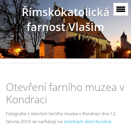
Římskokatolická
farnost Vlašim
Otevření farního muzea v
Kondraci
Fotografie z otevření farního muzea v Kondraci dne 12.
června 2010 se nacházejí na
stránkách obce Kondrac
.