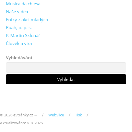
Musica da chiesa
Naše videa
Fotky z akcí mladých
Ruah, o. p. s.
P. Martin Sklenář
Člověk a víra
Vyhledávání
/
/
/
© 2026 eStránky.cz
WebSlice
Tisk
Aktualizováno: 6. 8. 2026