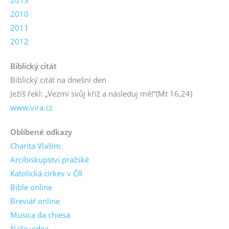
2013
2010
2011
2012
Biblický citát
Biblický citát na dnešní den
Ježíš řekl: „Vezmi svůj kříž a následuj mě!“
(Mt 16,24)
www.vira.cz
Oblíbené odkazy
Charita Vlašim
Arcibiskupství pražské
Katolická církev v ČR
Bible online
Breviář online
Musica da chiesa
Naše videa