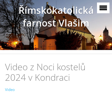
Římskokatolická
farnost Vlašim
Video z Noci kostelů
2024 v Kondraci
Video