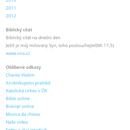
2010
2011
2012
Biblický citát
Biblický citát na dnešní den
Ježíš je můj milovaný Syn, toho poslouchejte!
(Mt 17,5)
www.vira.cz
Oblíbené odkazy
Charita Vlašim
Arcibiskupství pražské
Katolická církev v ČR
Bible online
Breviář online
Musica da chiesa
Naše videa
Fotky z akcí mladých