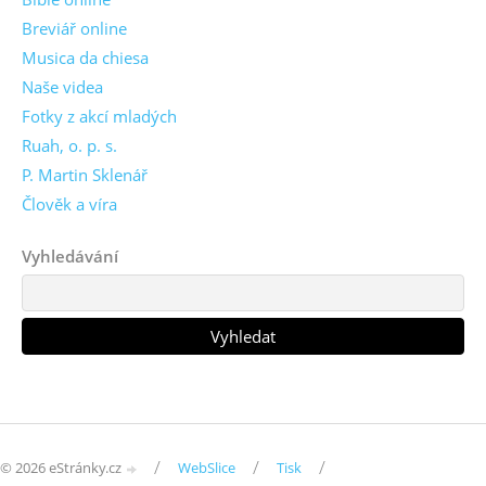
Breviář online
Musica da chiesa
Naše videa
Fotky z akcí mladých
Ruah, o. p. s.
P. Martin Sklenář
Člověk a víra
Vyhledávání
/
/
/
© 2026 eStránky.cz
WebSlice
Tisk