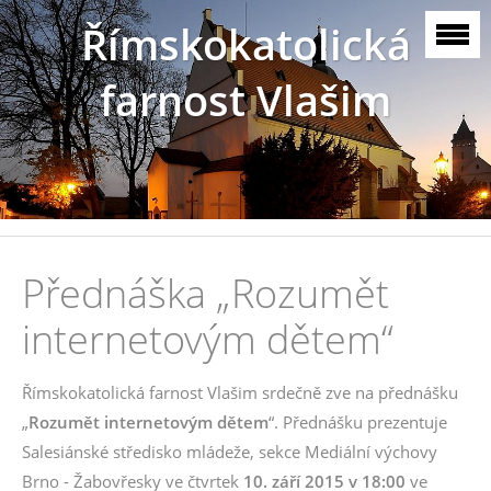
Římskokatolická
farnost Vlašim
Přednáška „Rozumět
internetovým dětem“
Římskokatolická farnost Vlašim srdečně zve na přednášku
„
Rozumět internetovým dětem
“. Přednášku prezentuje
Salesiánské středisko mládeže, sekce Mediální výchovy
Brno - Žabovřesky ve čtvrtek
10. září 2015 v 18:00
ve