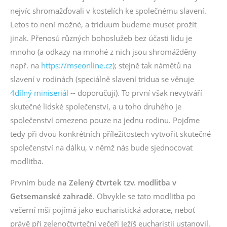
nejvíc shromažďovali v kostelích ke společnému slavení.
Letos to není možné, a triduum budeme muset prožít
jinak. Přenosů různých bohoslužeb bez účasti lidu je
mnoho (a odkazy na mnohé z nich jsou shromážděny
např. na
https://mseonline.cz
); stejně tak námětů na
slavení v rodinách (speciálně slavení tridua se věnuje
4dílný miniseriál
-- doporučuji). To první však nevytváří
skutečné lidské společenství, a u toho druhého je
společenství omezeno pouze na jednu rodinu. Pojďme
tedy při dvou konkrétních příležitostech vytvořit skutečné
společenství na dálku, v němž nás bude sjednocovat
modlitba.
Prvním bude
na Zelený čtvrtek tzv. modlitba v
Getsemanské zahradě
. Obvykle se tato modlitba po
večerní mši pojímá jako eucharistická adorace, neboť
právě při zelenočtvrteční večeři Ježíš eucharistii ustanovil.