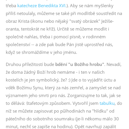
třeba
katecheze Benedikta XVI.
). Aby se nám myšlenky
příliš netoulaly, můžeme se také při modlitbě soustředit na
obraz Krista (ikonu nebo nějaký "svatý obrázek" Ježíše-
oranta, tentokrát ne kříž). Určitě se můžeme modlit i
společně nahlas, třeba i pomocí písně, v rodinném
společenství -- a zde pak bude Pán jistě uprostřed nás,
když se shromáždíme v jeho jménu.
Druhou příležitostí bude
bdění "u Božího hrobu"
. Nevadí,
že doma žádný Boží hrob nemáme - i ten v našich
kostelích je jen symbolický, že? :) Jde o to vyjádřit úctu a
vděk Božímu Synu, který za nás zemřel, a zamyslet se nad
významem jeho smrti pro nás. Zorganizujme to tak, jak se
to dělává: štafetovým způsobem. Vytvořil jsem
tabulku
, do
níž se můžete zapisovat po půlhodinách na "hlídku" od
pátečního do sobotního soumraku (je-li někomu málo 30
minut, nechť se zapíše na hodinu). Opět navrhuji zapálit