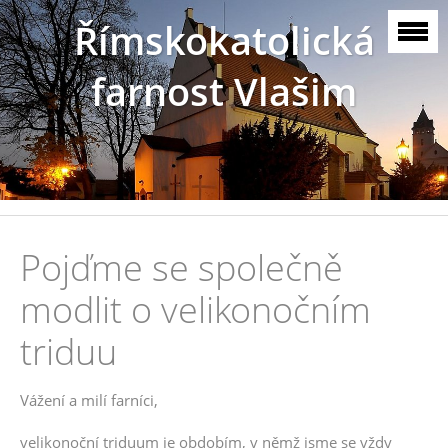
Římskokatolická
farnost Vlašim
Pojďme se společně
modlit o velikonočním
triduu
Vážení a milí farníci,
velikonoční triduum je obdobím, v němž jsme se vždy