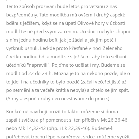
Tento způsob prožívání bude letos pro většinu z nás
bezpředmětný. Tato modlitba má ovšem i druhý aspekt:
bdění s Ježíšem, když se na úpatí Olivové hory v úzkosti
modlil těsně před svým zatčením. Učedníci nebyli schopni
s ním jednu hodinu bdít, jak je žádal a jak jim poté i
vytknul: usnuli. Leckde proto křesťané v noci Zeleného
čtvrtku hodinu bdí a modlí se s Ježíšem, aby toto selhání
učedníků "napravili". Pojďme to udělat i my. Budeme se
modlit od 22 do 23 h. Možná je to na někoho pozdě, ale o
to jde: i na učedníky to bylo pozdě (začali večeřet jistě až
po setmění a ta večeře krátká nebyla) a chtělo se jim spát.
(A my alespoň druhý den nevstáváme do práce.)
Konkrétně navrhuji prožít to takto: můžeme si doma
zapálit svíčku a připomenout si ten příběh v Mt 26,36-46
nebo Mk 14,32-42 (příp. i Lk 22,39-46). Budeme-li
potřebovat trochu lépe nasměrovat srdce, můžeme využít