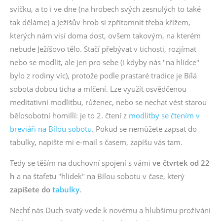
svíčku, a to i ve dne (na hrobech svých zesnulých to také
tak děláme) a Ježíšův hrob si zpřítomnit třeba křížem,
kterých nám visí doma dost, ovšem takovým, na kterém
nebude Ježíšovo tělo. Stačí přebývat v tichosti, rozjímat
nebo se modlit, ale jen pro sebe (i kdyby nás "na hlídce"
bylo z rodiny víc), protože podle prastaré tradice je Bílá
sobota dobou ticha a mlčení. Lze využít osvědčenou
meditativní modlitbu, růženec, nebo se nechat vést starou
bělosobotní homillí: je to 2. čtení z
modlitby se čtením v
breviáři na Bílou sobotu
. Pokud se nemůžete zapsat do
tabulky, napište mi e-mail s časem, zapíšu vás tam.
Tedy se těším na duchovní spojení s vámi
ve čtvrtek od 22
h
a na štafetu "hlídek" na Bílou sobotu v čase, který
zapíšete do
tabulky
.
Nechť nás Duch svatý vede k novému a hlubšímu prožívání