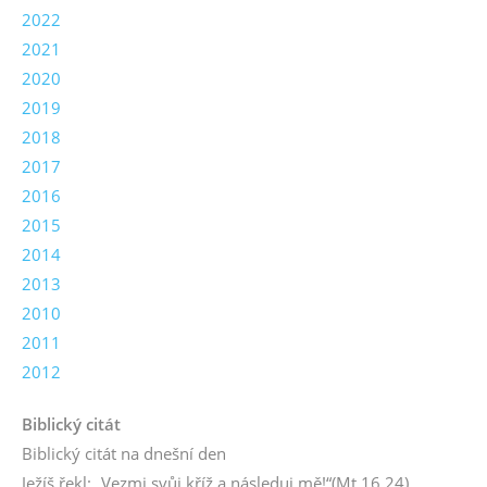
2022
2021
2020
2019
2018
2017
2016
2015
2014
2013
2010
2011
2012
Biblický citát
Biblický citát na dnešní den
Ježíš řekl: „Vezmi svůj kříž a následuj mě!“
(Mt 16,24)