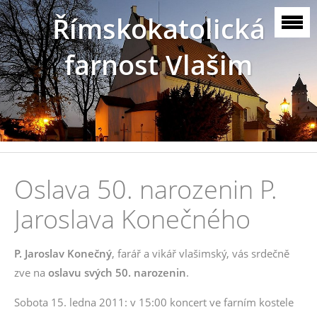
Římskokatolická
farnost Vlašim
Oslava 50. narozenin P.
Jaroslava Konečného
P. Jaroslav Konečný
, farář a vikář vlašimský, vás srdečně
zve na
oslavu svých 50. narozenin
.
Sobota 15. ledna 2011: v 15:00 koncert ve farním kostele