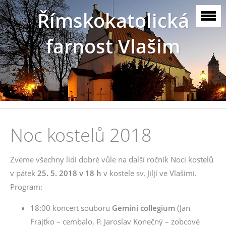
Římskokatolická
farnost Vlašim
Noc kostelů 2018
Zveme všechny lidi dobré vůle na další ročník Noci kostelů
v pátek
25. 5. 2018 v 18 h
v kostele sv. Jiljí ve Vlašimi.
Program:
18:00 koncert souboru
Gemini collegium
(Jan
Frajtko – cembalo, P. Jaroslav Konečný – zobcové