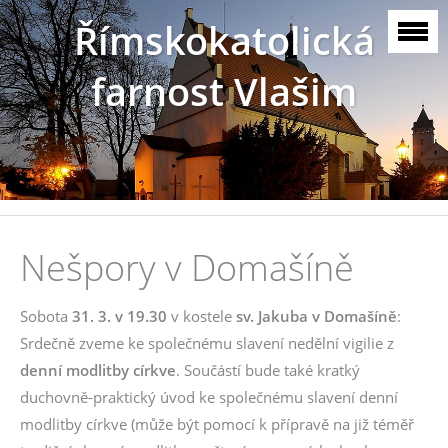
Římskokatolická
farnost Vlašim
Nešpory v Domašíně
Sobota
31. 3. v 19.30
v kostele
sv. Jakuba v Domašíně
:
Srdečně zveme ke společnému slavení nedělní vigilie z
denní modlitby církve
. Součástí bude také kratký
duchovně-praktický úvod ke společnému slavení denní
modlitby církve (může být pomocí k přípravě na již téměř