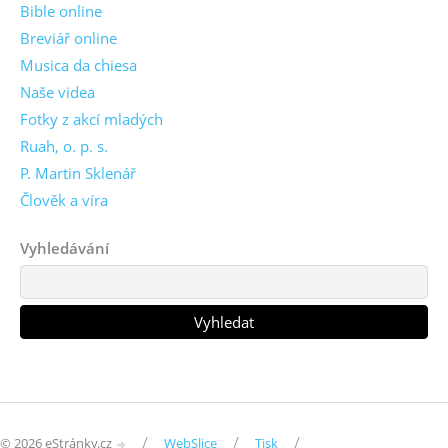
Bible online
Breviář online
Musica da chiesa
Naše videa
Fotky z akcí mladých
Ruah, o. p. s.
P. Martin Sklenář
Člověk a víra
Vyhledávání
/
/
/
© 2026 eStránky.cz
WebSlice
Tisk