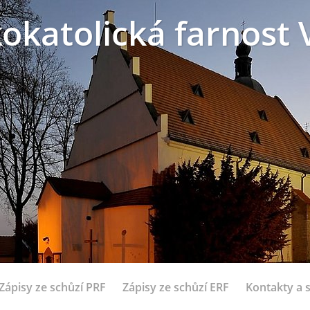
okatolická farnost 
Zápisy ze schůzí PRF
Zápisy ze schůzí ERF
Kontakty a 