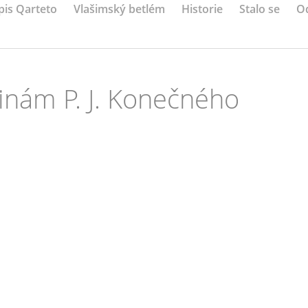
pis Qarteto
Vlašimský betlém
Historie
Stalo se
O
inám P. J. Konečného