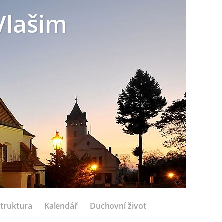
Vlašim
struktura
Kalendář
Duchovní život