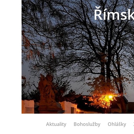
Římsk
Aktuality
Bohoslužby
Ohlášky