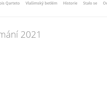
pis Qarteto
Vlašimský betlém
Historie
Stalo se
O
jímání 2021