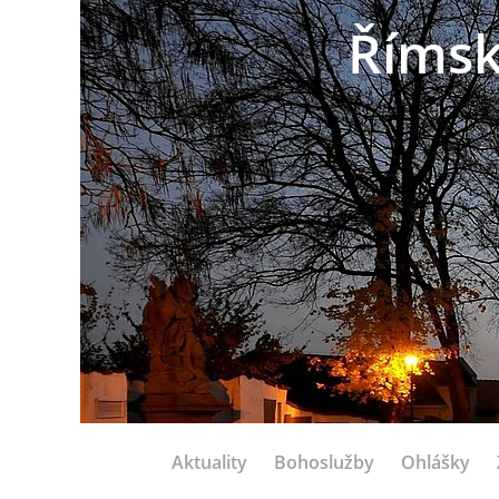
Římsk
Aktuality
Bohoslužby
Ohlášky