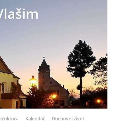
Vlašim
struktura
Kalendář
Duchovní život