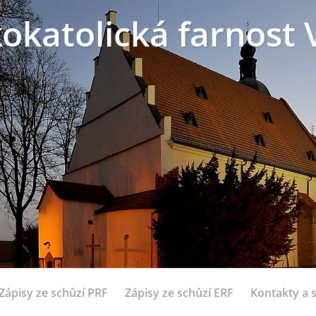
okatolická farnost 
Zápisy ze schůzí PRF
Zápisy ze schůzí ERF
Kontakty a 