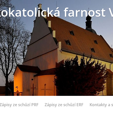
okatolická farnost 
Zápisy ze schůzí PRF
Zápisy ze schůzí ERF
Kontakty a 