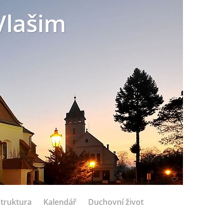
Vlašim
struktura
Kalendář
Duchovní život