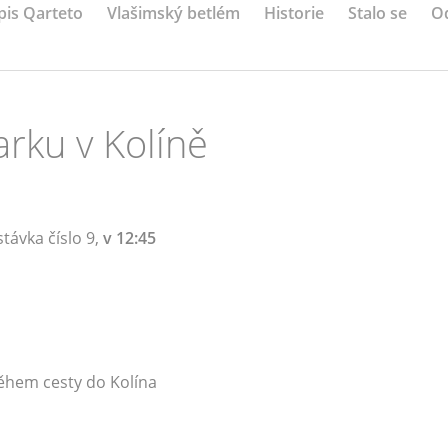
pis Qarteto
Vlašimský betlém
Historie
Stalo se
O
arku v Kolíně
távka číslo 9,
v 12:45
během cesty do Kolína