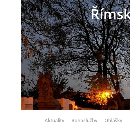
Římsk
Aktuality
Bohoslužby
Ohlášky