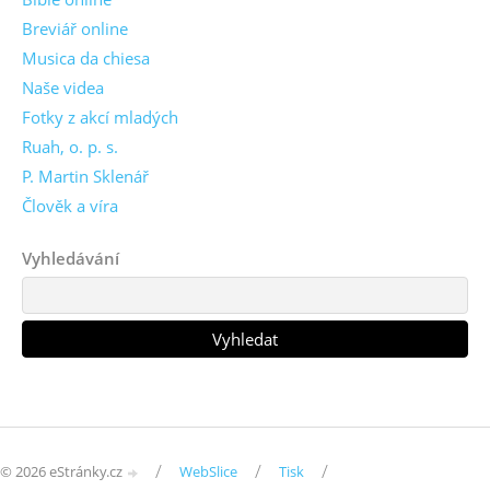
Breviář online
Musica da chiesa
Naše videa
Fotky z akcí mladých
Ruah, o. p. s.
P. Martin Sklenář
Člověk a víra
Vyhledávání
/
/
/
© 2026 eStránky.cz
WebSlice
Tisk