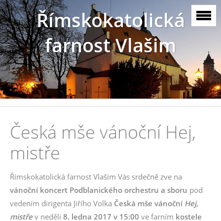
Římskokatolická
farnost Vlašim
Česká mše vánoční Hej,
mistře
Římskokatolická farnost Vlašim Vás srdečně zve na
vánoční koncert Podblanického orchestru
a sboru
pod
vedením dirigenta Jiřího Volka
Česká mše vánoční
Hej,
mistře
v neděli
8. ledna 2017 v 15:00
ve farním
kostele