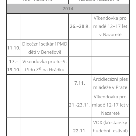
2014
Víkendovka pro
26.–28.9.
mladé 12–17 let
v Nazaretě
Diecézní setkání PMD
11.10.
dětí v Benešově
17.–
Víkendovka pro 6.–9.
19.10.
třídu ZŠ na Hrádku
Arcidiecézní ples
7.11.
mládeže v Praze
Víkendovka pro
21.-23.11.
mladé 12-17 let v
Nazaretě
VOX (křesťanský
22.11.
hudební festival)