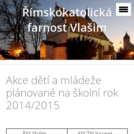
Římskokatolická
farnost Vlašim
Akce dětí a mládeže
plánované na školní rok
2014/2015
ŘKF Vlašim …
ADCŽM Nazaret …