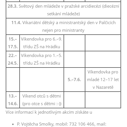
28.3.
Světový den mládeže v pražské arcidiecézi (diecézní
setkání mládeže)
11.4.
Vikariátní dětský a ministrantský den v Palčicích
nejen pro ministranty
15.–
Víkendovka pro 6.–9.
17.5.
třídu ZŠ na Hrádku
22.–
Víkendovka pro 1.–5.
24.5.
třídu ZŠ na Hrádku
Víkendovka pro
5.–7.6.
mladé 12–17 let
v Nazaretě
13.–
Víkend otců s dětmi
14.6.
(pro otce s dětmi :-))
Více informací k jednotlivým akcím získáte u
P. Vojtěcha Smolky, mobil: 732 106 466, mail: