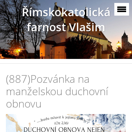
Římskokatolická
farnost Vlašim
(887)Pozvánka na
manželskou duchovní
obnovu