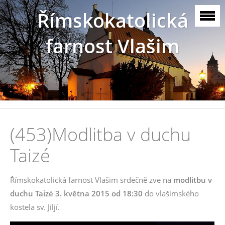
Římskokatolická
farnost Vlašim
(453)Modlitba v duchu
Taizé
Římskokatolická farnost Vlašim srdečně zve na
modlitbu v
duchu Taizé 3. května 2015 od 18:30
do vlašimského
kostela sv. Jiljí.