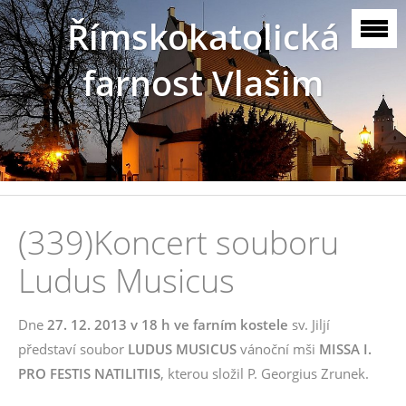
Římskokatolická
farnost Vlašim
(339)Koncert souboru
Ludus Musicus
Dne
27. 12. 2013 v 18 h
ve farním kostele
sv. Jiljí
představí soubor
LUDUS MUSICUS
vánoční mši
MISSA I.
PRO FESTIS NATILITIIS
, kterou složil P. Georgius Zrunek.