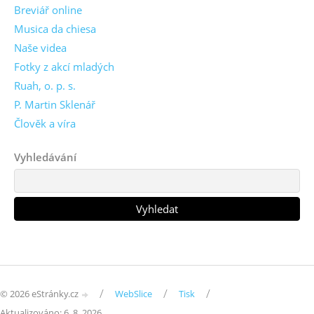
Breviář online
Musica da chiesa
Naše videa
Fotky z akcí mladých
Ruah, o. p. s.
P. Martin Sklenář
Člověk a víra
Vyhledávání
/
/
/
© 2026 eStránky.cz
WebSlice
Tisk
Aktualizováno: 6. 8. 2026