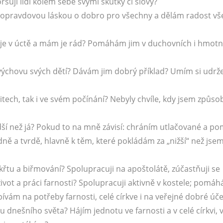
ji lidi kolem sebe svými skutky či slovy?
tí a opravdovou láskou o dobro pro všechny a dělám radost v
 je v úctě a mám je rád? Pomáhám jim v duchovních i hmot
výchovu svých dětí? Dávám jim dobrý příklad? Umím si udrž
itech, tak i ve svém počínání? Nebyly chvíle, kdy jsem způsob
dší než já? Pokud to na mně závisí: chráním utlačované a 
ě a tvrdě, hlavně k těm, které pokládám za „nižší“ než jsem 
 křtu a biřmování? Spolupracuji na apoštolátě, zúčastňuji se
život a práci farnosti? Spolupracuji aktivně v kostele; pomá
pívám na potřeby farnosti, celé církve i na veřejné dobré úče
su dnešního světa? Hájím jednotu ve farnosti a v celé církvi, 