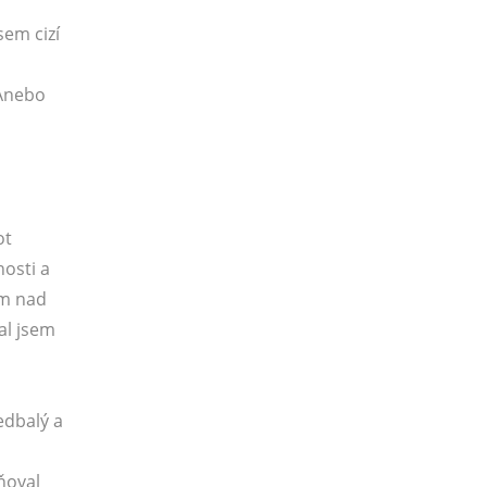
sem cizí
 Anebo
ot
osti a
em nad
al jsem
edbalý a
lňoval