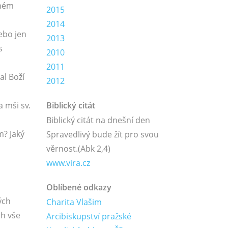
jném
2015
2014
ebo jen
2013
s
2010
2011
al Boží
2012
a mši sv.
Biblický citát
Biblický citát na dnešní den
m? Jaký
Spravedlivý bude žít pro svou
věrnost.
(Abk 2,4)
www.vira.cz
Oblíbené odkazy
ých
Charita Vlašim
ch vše
Arcibiskupství pražské