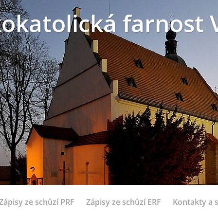
okatolická farnost 
Zápisy ze schůzí PRF
Zápisy ze schůzí ERF
Kontakty a 