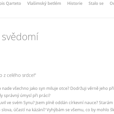
pis Qarteto
Vlašimský betlém
Historie
Stalo se
O
í svědomí
o z celého srdce!“
nade všechno jako syn miluje otce? Dodržuji věrně jeho př
y správný úmysl při práci?
vil ve svém Synu? Jsem plně oddán církevní nauce? Starám 
slova, účastí na kázání? Vyhýbám se všemu, co by mohlo š