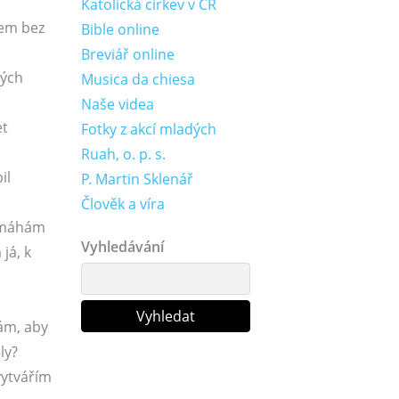
Katolická církev v ČR
šem bez
Bible online
Breviář online
ných
Musica da chiesa
Naše videa
et
Fotky z akcí mladých
Ruah, o. p. s.
il
P. Martin Sklenář
Člověk a víra
pomáhám
Vyhledávání
já, k
hám, aby
ly?
vytvářím