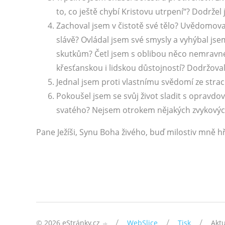
to, co ještě chybí Kristovu utrpení“? Dodržel 
Zachoval jsem v čistotě své tělo? Uvědomova
slávě? Ovládal jsem své smysly a vyhýbal 
skutkům? Četl jsem s oblibou něco nemravnéh
křesťanskou i lidskou důstojností? Dodržova
Jednal jsem proti vlastnímu svědomí ze stra
Pokoušel jsem se svůj život sladit s opravdov
svatého? Nejsem otrokem nějakých zvykovýc
Pane Ježíši, Synu Boha živého, buď milostiv mně 
/
/
/
© 2026 eStránky.cz
WebSlice
Tisk
Aktu