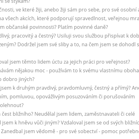
mi se stýkám?
nosti, ve které žiji, anebo žiji sám pro sebe, pro své osobní 
a všech akcích, které podporují spravedlnost, veřejnou mr
ním občanské povinnosti? Platím povinné daně?
ivý, pracovitý a čestný? Usiluji svou službou přispívat k do
zeným? Dodržel jsem své sliby a to, na čem jsem se dohodl 
al jsem těmto lidem úctu za jejich práci pro veřejnost?
návám nějakou moc - používám to k svému vlastnímu oboha
 dobro jiných?
l jsem k druhým pravdivý, pravdomluvný, čestný a přímý? A
áním, pomluvou, opovážlivým posuzováním či porušováním
polehnout?
 čest bližního? Neudělal jsem lidem, zaměstnavateli či celé
 jsem k hněvu vůči jiným? Vzdaloval jsem se od svých bližní
? Zanedbal jsem vědomě - pro své sobectví - pomoc potřeb