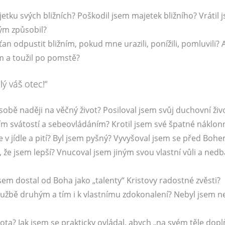
tku svých bližních? Poškodil jsem majetek bližního? Vrátil j
ým způsobil?
sťan odpustit bližním, pokud mne urazili, ponížili, pomluvili?
m a toužil po pomstě?
ý váš otec!“
 sobě naději na věčný život? Posiloval jsem svůj duchovní živ
ím svátostí a sebeovládáním? Krotil jsem své špatné náklonn
 v jídle a pití? Byl jsem pyšný? Vyvyšoval jsem se před Boh
, že jsem lepší? Vnucoval jsem jiným svou vlastní vůli a nedb
 jsem dostal od Boha jako „talenty“ Kristovy radostné zvěsti?
lužbě druhým a tím i k vlastnímu zdokonalení? Nebyl jsem n
ivota? Jak jsem se prakticky ovládal, abych „na svém těle dop