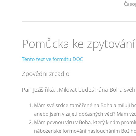
Časo
Pomůcka ke zpytován
Tento text ve formátu DOC
Zpovědní zrcadlo
Pán Ježíš říká: „Milovat budeš Pána Boha svéh
Mám své srdce zaměřené na Boha a miluji ho 
anebo jsem v zajetí dočasných věcí? Mám vžd
Mám pevnou víru v Boha, který k nám promlu
náboženské formování nasloucháním Božího 