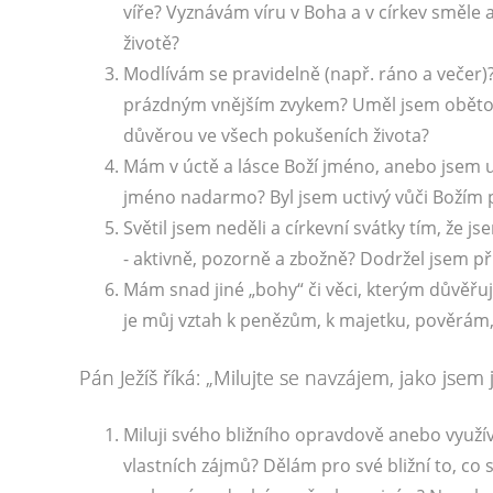
víře? Vyznávám víru v Boha a v církev směle
životě?
Modlívám se pravidelně (např. ráno a veče
prázdným vnějším zvykem? Uměl jsem obětovat
důvěrou ve všech pokušeních života?
Mám v úctě a lásce Boží jméno, anebo jsem ur
jméno nadarmo? Byl jsem uctivý vůči Božím 
Světil jsem neděli a církevní svátky tím, že 
- aktivně, pozorně a zbožně? Dodržel jsem př
Mám snad jiné „bohy“ či věci, kterým důvěřuj
je můj vztah k penězům, k majetku, pověrám, 
Pán Ježíš říká: „Milujte se navzájem, jako jsem j
Miluji svého bližního opravdově anebo využív
vlastních zájmů? Dělám pro své bližní to, co