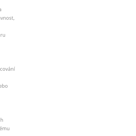
a
avnost,
bru
s
cování
nebo
ch
nému