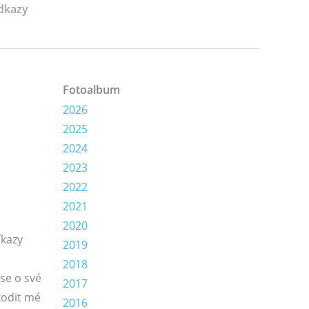
dkazy
Fotoalbum
2026
2025
2024
2023
2022
2021
2020
íkazy
2019
2018
se o své
2017
kodit mé
2016