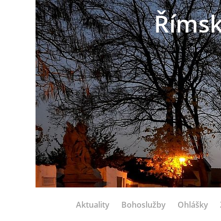
Římsk
Aktuality
Bohoslužby
Ohlášky