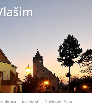
Vlašim
struktura
Kalendář
Duchovní život