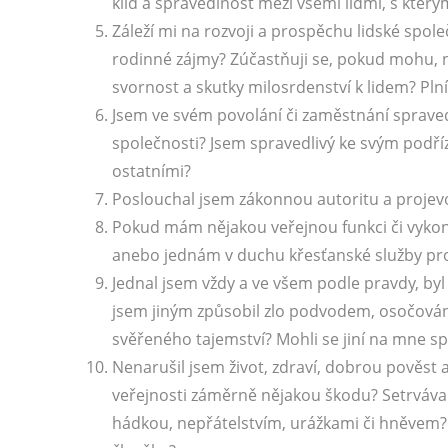
klid a spravedlnost mezi všemi lidmi, s který
Záleží mi na rozvoji a prospěchu lidské společ
rodinné zájmy? Zúčastňuji se, pokud mohu, n
svornost a skutky milosrdenství k lidem? Pl
Jsem ve svém povolání či zaměstnání spravedl
společnosti? Jsem spravedlivý ke svým podří
ostatními?
Poslouchal jsem zákonnou autoritu a projevov
Pokud mám nějakou veřejnou funkci či vyko
anebo jednám v duchu křesťanské služby pro
Jednal jsem vždy a ve všem podle pravdy, by
jsem jiným způsobil zlo podvodem, osočov
svěřeného tajemství? Mohli se jiní na mne s
Nenarušil jsem život, zdraví, dobrou pověst a
veřejnosti záměrně nějakou škodu? Setrvával
hádkou, nepřátelstvím, urážkami či hněvem