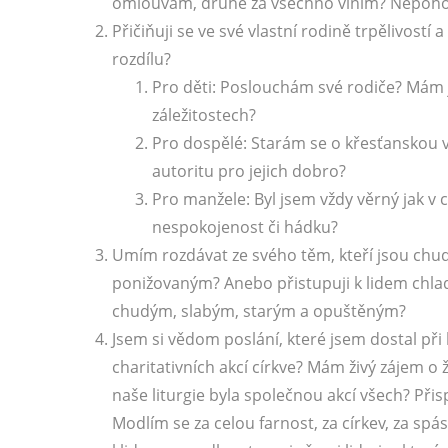
omlouvám, druhé za všechno viním? Nepohoršu
Přičiňuji se ve své vlastní rodině trpělivos
rozdílu?
Pro děti: Poslouchám své rodiče? Mám
záležitostech?
Pro dospělé: Starám se o křesťanskou 
autoritu pro jejich dobro?
Pro manžele: Byl jsem vždy věrný jak v c
nespokojenost či hádku?
Umím rozdávat ze svého těm, kteří jsou chu
ponižovaným? Anebo přistupuji k lidem chladn
chudým, slabým, starým a opuštěným?
Jsem si vědom poslání, které jsem dostal při
charitativních akcí církve? Mám živý zájem o 
naše liturgie byla společnou akcí všech? Přis
Modlím se za celou farnost, za církev, za spá