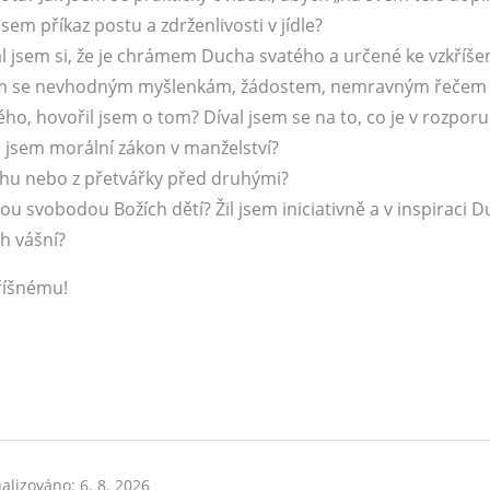
jsem příkaz postu a zdrženlivosti v jídle?
l jsem si, že je chrámem Ducha svatého a určené ke vzkříšen
jsem se nevhodným myšlenkám, žádostem, nemravným řečem
o, hovořil jsem o tom? Díval jsem se na to, co je v rozporu
l jsem morální zákon v manželství?
chu nebo z přetvářky před druhými?
ou svobodou Božích dětí? Žil jsem iniciativně a v inspiraci 
h vášní?
hříšnému!
alizováno: 6. 8. 2026