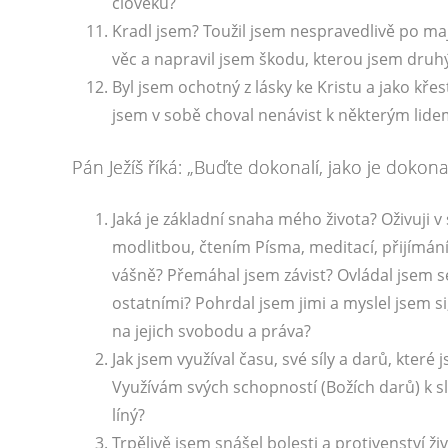
člověku?
Kradl jsem? Toužil jsem nespravedlivě po maje
věc a napravil jsem škodu, kterou jsem druh
Byl jsem ochotný z lásky ke Kristu a jako kře
jsem v sobě choval nenávist k některým lide
Pán Ježíš říká: „Buďte dokonalí, jako je dokonal
Jaká je základní snaha mého života? Oživuji v
modlitbou, čtením Písma, meditací, přijímán
vášně? Přemáhal jsem závist? Ovládal jsem se
ostatními? Pohrdal jsem jimi a myslel jsem si
na jejich svobodu a práva?
Jak jsem využíval času, své síly a darů, které
Využívám svých schopností (Božích darů) k s
líný?
Trpělivě jsem snášel bolesti a protivenství ž