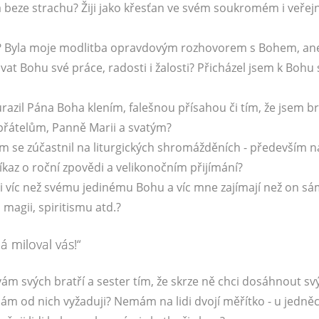
 a beze strachu? Žiji jako křesťan ve svém soukromém i veře
r)? Byla moje modlitba opravdovým rozhovorem s Bohem, an
 Bohu své práce, radosti i žalosti? Přicházel jsem k Bohu 
azil Pána Boha klením, falešnou přísahou či tím, že jsem br
přátelům, Panně Marii a svatým?
jsem se zúčastnil na liturgických shromážděních - především n
íkaz o roční zpovědi a velikonočním přijímání?
i víc než svému jedinému Bohu a víc mne zajímají než on sá
magii, spiritismu atd.?
á miloval vás!“
ám svých bratří a sester tím, že skrze ně chci dosáhnout sv
 sám od nich vyžaduji? Nemám na lidi dvojí měřítko - u jedně