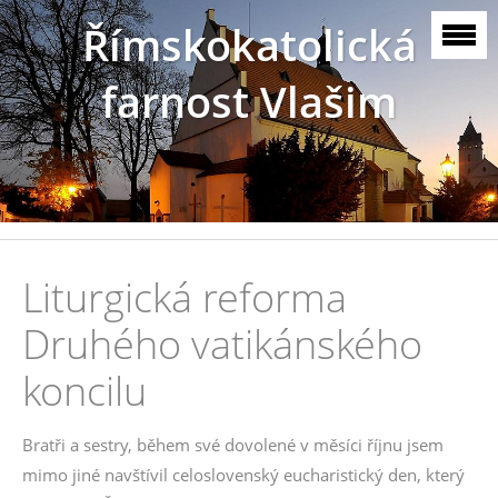
Římskokatolická
farnost Vlašim
Liturgická reforma
Druhého vatikánského
koncilu
Bratři a sestry, během své dovolené v měsíci říjnu jsem
mimo jiné navštívil celoslovenský eucharistický den, který