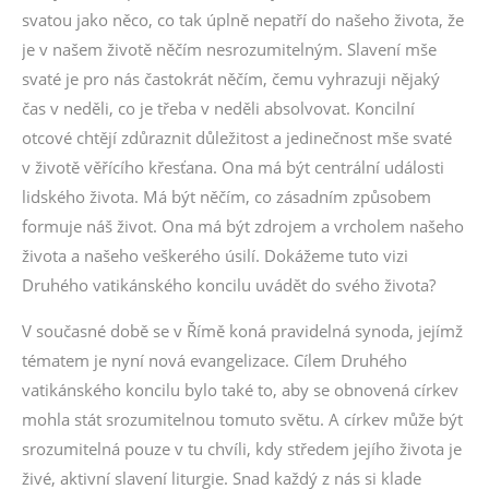
svatou jako něco, co tak úplně nepatří do našeho života, že
je v našem životě něčím nesrozumitelným. Slavení mše
svaté je pro nás častokrát něčím, čemu vyhrazuji nějaký
čas v neděli, co je třeba v neděli absolvovat. Koncilní
otcové chtějí zdůraznit důležitost a jedinečnost mše svaté
v životě věřícího křesťana. Ona má být centrální události
lidského života. Má být něčím, co zásadním způsobem
formuje náš život. Ona má být zdrojem a vrcholem našeho
života a našeho veškerého úsilí. Dokážeme tuto vizi
Druhého vatikánského koncilu uvádět do svého života?
V současné době se v Římě koná pravidelná synoda, jejímž
tématem je nyní nová evangelizace. Cílem Druhého
vatikánského koncilu bylo také to, aby se obnovená církev
mohla stát srozumitelnou tomuto světu. A církev může být
srozumitelná pouze v tu chvíli, kdy středem jejího života je
živé, aktivní slavení liturgie. Snad každý z nás si klade