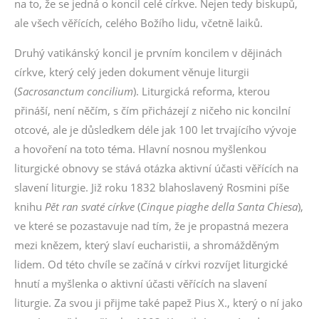
na to, že se jedná o koncil celé církve. Nejen tedy biskupů,
ale všech věřících, celého Božího lidu, včetně laiků.
Druhý vatikánský koncil je prvním koncilem v dějinách
církve, který celý jeden dokument věnuje liturgii
(
Sacrosanctum concilium
). Liturgická reforma, kterou
přináší, není něčím, s čím přicházejí z ničeho nic koncilní
otcové, ale je důsledkem déle jak 100 let trvajícího vývoje
a hovoření na toto téma. Hlavní nosnou myšlenkou
liturgické obnovy se stává otázka aktivní účasti věřících na
slavení liturgie. Již roku 1832 blahoslavený Rosmini píše
knihu
Pět ran svaté církve
(
Cinque piaghe della Santa Chiesa
),
ve které se pozastavuje nad tím, že je propastná mezera
mezi knězem, který slaví eucharistii, a shromážděným
lidem. Od této chvíle se začíná v církvi rozvíjet liturgické
hnutí a myšlenka o aktivní účasti věřících na slavení
liturgie. Za svou ji přijme také papež Pius X., který o ní jako