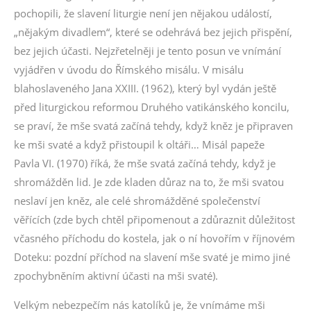
pochopili, že slavení liturgie není jen nějakou událostí,
„nějakým divadlem“, které se odehrává bez jejich přispění,
bez jejich účasti. Nejzřetelněji je tento posun ve vnímání
vyjádřen v úvodu do Římského misálu. V misálu
blahoslaveného Jana XXIII. (1962), který byl vydán ještě
před liturgickou reformou Druhého vatikánského koncilu,
se praví, že mše svatá začíná tehdy, když kněz je připraven
ke mši svaté a když přistoupil k oltáři… Misál papeže
Pavla VI. (1970) říká, že mše svatá začíná tehdy, když je
shromážděn lid. Je zde kladen důraz na to, že mši svatou
neslaví jen kněz, ale celé shromážděné společenství
věřících (zde bych chtěl připomenout a zdůraznit důležitost
včasného příchodu do kostela, jak o ní hovořím v říjnovém
Doteku: pozdní příchod na slavení mše svaté je mimo jiné
zpochybněním aktivní účasti na mši svaté).
Velkým nebezpečím nás katolíků je, že vnímáme mši