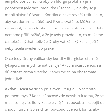
jen jako posluchači, či aby při liturgii probíhala jiná
pobožnost (adorace, modlitba růžence…), ale aby se jí
mohli aktivně účastnit. Koncilní otcové rovněž usilují o to,
aby se zdůraznila důležitost Písma svatého. Můžeme si
všimnout, že jsou to skutečnosti, které ještě v dnešní době
nemáme příliš zažité, a že je tedy pravdou to, co můžeme
častokrát slýchat, totiž že Druhý vatikánský koncil ještě
nebyl zcela uveden do praxe.
O co tedy Druhý vatikánský koncil v liturgické reformě
týkající zmíněných témat usiluje? Aktivní účast věřících a
důležitost Písma svatého. Zaměřme se na obě témata
jednotlivě.
Aktivní účast věřících
při slavení liturgie. Co se tímto
pojmem myslí? Koncilní otcové zde nevybízí k tomu, že se
musí co nejvíce lidí v kostele vnějším způsobem zapojit do
chodu liturgie. Spíše chtějí povzbudit věřící k tomu, aby