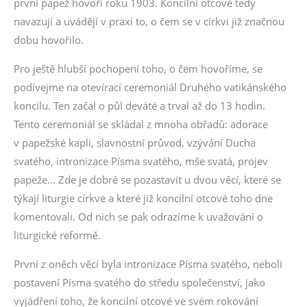
první papež hovoří roku 1903. Koncilní otcové tedy
navazují a uvádějí v praxi to, o čem se v církvi již značnou
dobu hovořilo.
Pro ještě hlubší pochopení toho, o čem hovoříme, se
podívejme na otevírací ceremoniál Druhého vatikánského
koncilu. Ten začal o půl deváté a trval až do 13 hodin.
Tento ceremoniál se skládal z mnoha obřadů: adorace
v papežské kapli, slavnostní průvod, vzývání Ducha
svatého, intronizace Písma svatého, mše svatá, projev
papeže… Zde je dobré se pozastavit u dvou věcí, které se
týkají liturgie církve a které již koncilní otcové toho dne
komentovali. Od nich se pak odrazíme k uvažování o
liturgické reformě.
První z oněch věcí byla intronizace Písma svatého, neboli
postavení Písma svatého do středu společenství, jako
vyjádření toho, že koncilní otcové ve svém rokování