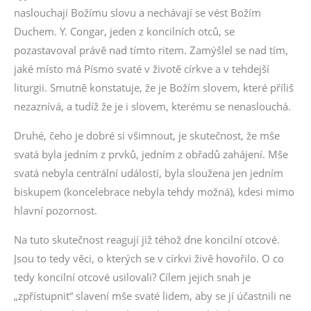
naslouchají Božímu slovu a nechávají se vést Božím
Duchem. Y. Congar, jeden z koncilních otců, se
pozastavoval právě nad tímto ritem. Zamýšlel se nad tím,
jaké místo má Písmo svaté v životě církve a v tehdejší
liturgii. Smutně konstatuje, že je Božím slovem, které příliš
nezaznívá, a tudíž že je i slovem, kterému se nenaslouchá.
Druhé, čeho je dobré si všimnout, je skutečnost, že mše
svatá byla jedním z prvků, jedním z obřadů zahájení. Mše
svatá nebyla centrální událostí, byla sloužena jen jedním
biskupem (koncelebrace nebyla tehdy možná), kdesi mimo
hlavní pozornost.
Na tuto skutečnost reagují již téhož dne koncilní otcové.
Jsou to tedy věci, o kterých se v církvi živě hovořilo. O co
tedy koncilní otcové usilovali? Cílem jejich snah je
„zpřístupnit“ slavení mše svaté lidem, aby se jí účastnili ne