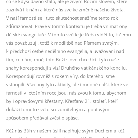
co se kdysi dávno stalo, ale je živým Božím slovem, které
zaznívá i k nám a které nás zve ke změně našeho života.
V naší farnosti se i tuto skutečnost snažíme tento rok
zdůrazňovat. Právě v tomto kontextu je třeba vnímat ony
dětské evangeliáře. V tomto světle je třeba vidět to, k čemu
vás povzbuzuji, totiž k modlitbě nad Písmem svatým,
k předchozí četbě nedělního evangelia, a uvažování nad
tím, co nám, mně, toto Boží slovo chce říci. Tyto naše
snahy korespondují s vizí Druhého vatikánského koncilu.
Korespondují rovněž s rokem víry, do kterého jsme
vstoupili. Všechny tyto aktivity, ale i mnohé další, které ve
farnosti v letošním roce jsou, nás zvou k tomu, abychom
byli opravdovými křesťany. Křesťany 21. století, kteří
dokáží tomuto světu srozumitelným a poutavým
způsobem předávat zvěst o spáse.
Kéž nás Bůh v našem úsilí naplňuje svým Duchem a kéž