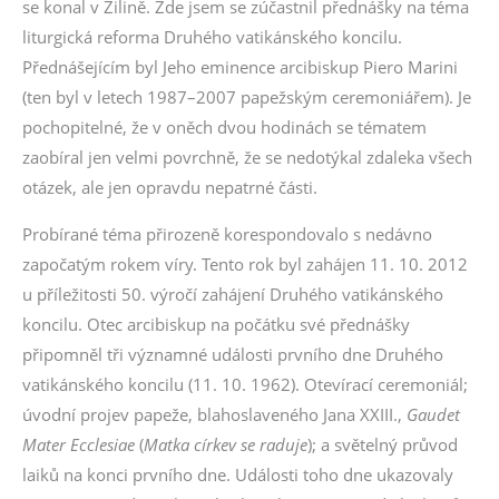
se konal v Žilině. Zde jsem se zúčastnil přednášky na téma
liturgická reforma Druhého vatikánského koncilu.
Přednášejícím byl Jeho eminence arcibiskup Piero Marini
(ten byl v letech 1987–2007 papežským ceremoniářem). Je
pochopitelné, že v oněch dvou hodinách se tématem
zaobíral jen velmi povrchně, že se nedotýkal zdaleka všech
otázek, ale jen opravdu nepatrné části.
Probírané téma přirozeně korespondovalo s nedávno
započatým rokem víry. Tento rok byl zahájen 11. 10. 2012
u příležitosti 50. výročí zahájení Druhého vatikánského
koncilu. Otec arcibiskup na počátku své přednášky
připomněl tři významné události prvního dne Druhého
vatikánského koncilu (11. 10. 1962). Otevírací ceremoniál;
úvodní projev papeže, blahoslaveného Jana XXIII.,
Gaudet
Mater Ecclesiae
(
Matka církev se raduje
); a světelný průvod
laiků na konci prvního dne. Události toho dne ukazovaly