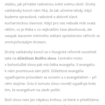
otázku, jak přinášet radostnou zvěst svému okolí. Druhý
vatikánský koncil nám říká, že tak učiníme tehdy, když
budeme opravdově, radostně a aktivně slavit
eucharistickou slavnost. Když pro nás nebude mše svatá
něčím, co je třeba v co nejkratším čase absolvovat, ale
naopak slavením intimního setkání společenství věřících se
zmrtvýchvstalým Kristem.
Druhý vatikánský koncil se v liturgické reformě soustředí
také na
důležitost Božího slova
. Centrální místo
v bohoslužbě slova pak má četba evangelia. V evangeliu
k nám promlouvá sám Ježíš. Důležitost evangelia
vyjadřujeme průvodem se svícemi a s evangeliářem – při
něm stojíme. Úctu k tomuto slovu rovněž vyjadřuje kněz
tím, že evangelium na závěr políbí.
Boží slovo není jen nějakou knihou, ze které si předčítáme,